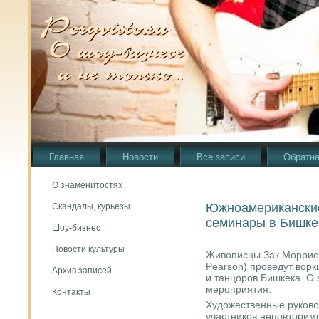
Главная
Новости
Все записи
Обратна
О знаменитостях
Южноамерикански
Скандалы, курьезы
семинары в Бишке
Шоу-бизнес
Новости культуры
Живописцы Зак Моррис 
Pearson) проведут ворк
Архив записей
и танцоров Бишкека. О
мероприятия.
Контакты
Художественные руковод
участников неповторим