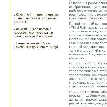
сотворения работ, осн
отображения внутренне
работать с местными ж
реализованную в полно
Кобзон дает сделать больше
креативную работу в фо
концертных залов в спальных
районах
По собственной сущнос
«Third Rail» заключает
Джастин Бибер получил
зрительного и подвижн
собственного персонажа в
сформирован конкретн
мультсериале "Симпсоны"
местами, где они взаим
заключается в разработ
Назначен новейший и.о.
который подчеркивает
начальника донского УГИБДД
тела и внутренний мир
исторической, культурн
общества.
Семинары «Third Rail» 
участникам возможность
хореографические стра
хореография, основанна
другого общества, подч
специфику местности, к
сотворения собственног
Семинары обхватывают
поиска и подбора мест
движения, визуализаци
разработка методов уси
компонентов так, чтоб 