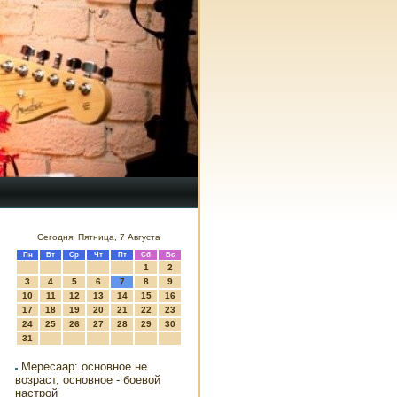
Сегодня: Пятница, 7 Августа
Пн
Вт
Ср
Чт
Пт
Сб
Вс
1
2
3
4
5
6
7
8
9
10
11
12
13
14
15
16
17
18
19
20
21
22
23
24
25
26
27
28
29
30
31
Мересаар: основное не
возраст, основное - боевой
настрой