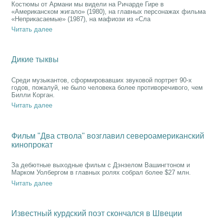
Костюмы от Армани мы видели на Ричарде Гире в
«Американском жигало» (1980), на главных персонажах фильма
«Неприкасаемые» (1987), на мафиози из «Сла
Читать далее
Дикие тыквы
Среди музыкантов, сформировавших звуковой портрет 90-х
годов, пожалуй, не было человека более противоречивого, чем
Билли Корган.
Читать далее
Фильм "Два ствола" возглавил североамериканский
кинопрокат
За дебютные выходные фильм с Дэнзелом Вашингтоном и
Марком Уолбергом в главных ролях собрал более $27 млн.
Читать далее
Известный курдский поэт скончался в Швеции