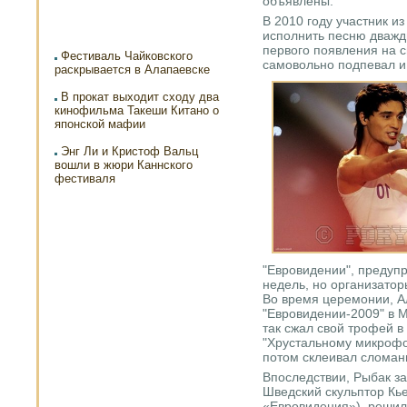
объявлены.
В 2010 году участник и
исполнить песню дважды
первого появления на 
Фестиваль Чайковского
самовольно подпевал и
раскрывается в Алапаевске
В прокат выходит сходу два
кинофильма Такеши Китано о
японской мафии
Энг Ли и Кристоф Вальц
вошли в жюри Каннского
фестиваля
"Евровидении", предупр
недель, но организатор
Во время церемонии, А
"Евровидении-2009" в М
так сжал свой трофей в
"Хрустальному микрофо
потом склеивал сломан
Впоследствии, Рыбак з
Шведский скульптор Кье
«Евровидения»), решил