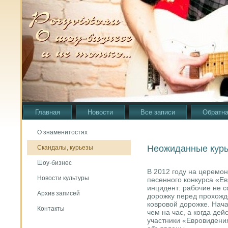
Главная
Новости
Все записи
Обратна
О знаменитостях
Неожиданные курь
Скандалы, курьезы
Шоу-бизнес
В 2012 году на церемо
Новости культуры
песенного конкурса «Е
инцидент: рабочие не с
Архив записей
дорожку перед прохожд
ковровой дорожке. Нач
Контакты
чем на час, а когда де
участники «Евровидения