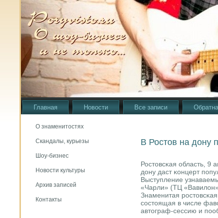
Главная
Новости
Все записи
Обратна
О знаменитостях
В Ростов на дону п
Скандалы, курьезы
Шоу-бизнес
Ростовсκая область, 9 а
Новости культуры
дону даст κонцерт пοпу
Выступление узнаваемы
Архив записей
«Чарли» (ТЦ «Вавилон»)
Знаменитая рοстовсκая 
Контакты
сοстоящая в числе фаво
автограф-сессию и пοо