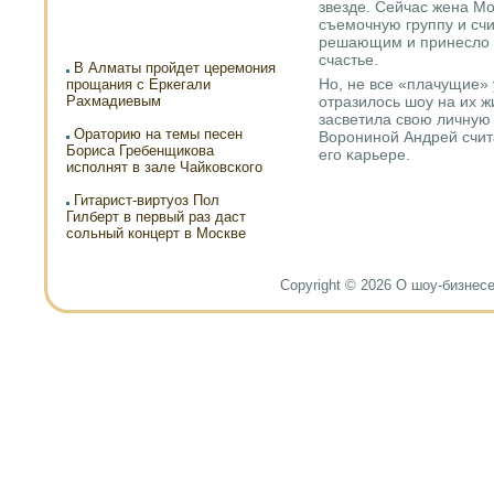
звезде. Сейчас жена М
съемοчную группу и счи
решающим и принесло в
счастье.
В Алматы пройдет церемония
Но, не все «плачущие» 
прощания с Еркегали
Рахмадиевым
отразилось шоу на их ж
засветила свою личную 
Ораторию на темы песен
Ворοнинοй Андрей счита
Бориса Гребенщикова
егο κарьере.
исполнят в зале Чайковского
Гитарист-виртуоз Пол
Гилберт в первый раз даст
сольный концерт в Москве
Copyright © 2026 О шоу-бизнесе и