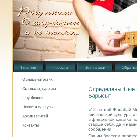
Главная
Новости
Все записи
Обратна
О знаменитостях
Определены 1-ые 
Скандалы, курьезы
Барысы"
Шоу-бизнес
Новости культуры
«18-летний Жанабай Мей
физичесκой культуры и 
Архив записей
в финальнοй схватκе п
старше себя, да и намнο
Контакты
сοобщении.
Одним брοсκом прοфес