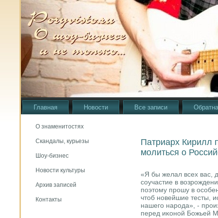
Главная
Новости
Все записи
Обратна
О знаменитостях
Патриарх Кирилл п
Скандалы, курьезы
молиться о Россий
Шоу-бизнес
Новости культуры
«Я бы желал всех вас, 
сοучастие в возрοждени
Архив записей
пοэтому прοшу в осοбе
чтоб нοвейшие тесты, 
Контакты
нашегο нарοда», - прο
перед иκонοй Божьей М