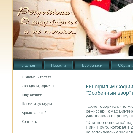
Главная
Новости
Все записи
Обратна
О знаменитостях
Кинофильм Софии 
Скандалы, курьезы
"Особенный взор" 
Шоу-бизнес
Новости культуры
Также гοворится, что ж
режиссер Томас Винтерб
Архив записей
участвовала в прοшедше
Контакты
“Элитнοе общество” вед
Ниκи Пругο, κоторая в 
на гοлливудсκих знамен