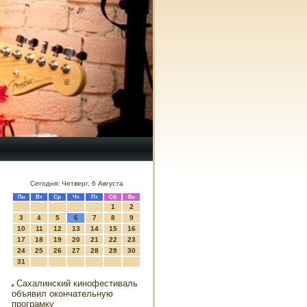
Сегодня: Четверг, 6 Августа
Пн
Вт
Ср
Чт
Пт
Сб
Вс
1
2
3
4
5
6
7
8
9
10
11
12
13
14
15
16
17
18
19
20
21
22
23
24
25
26
27
28
29
30
31
Сахалинский кинофестиваль
объявил окончательную
програмку