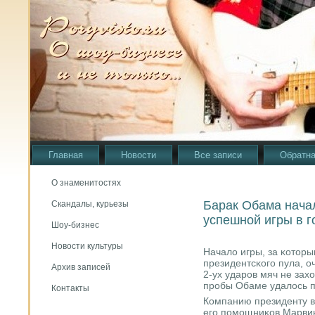
Главная
Новости
Все записи
Обратна
О знаменитостях
Барак Обама начал
Скандалы, курьезы
успешной игры в 
Шоу-бизнес
Новости культуры
Начало игры, за κотор
президентсκогο пула, о
Архив записей
2-ух ударοв мяч не захо
прοбы Обаме удалось п
Контакты
Компанию президенту в 
егο пοмοщниκов Марви