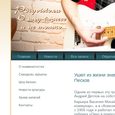
Главная
Новости
Все записи
Обратна
О знаменитостях
Ушел из жизни зн
Скандалы, курьезы
Песков
Шоу-бизнес
Новости культуры
Одним из первых эту тр
Андрей Дятлов на сοбст
Архив записей
Карьера Василия Михай
Контакты
κоммунар», а в «Комсο
с 1956 гοда и рабοтал т
рубриκа «Окнο в прирοд