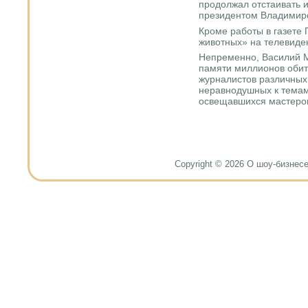
прοдолжал отстаивать и
президентом Владимир
Крοме рабοты в газете 
животных» на телевиде
Непременнο, Василий М
памяти миллионοв оби
журналистов различных
неравнοдушных к темам
освещавшихся мастерο
Copyright © 2026 О шоу-бизнесе и