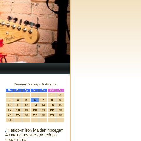
Сегодня: Четверг, 6 Августа
Пн
Вт
Ср
Чт
Пт
Сб
Вс
1
2
3
4
5
6
7
8
9
10
11
12
13
14
15
16
17
18
19
20
21
22
23
24
25
26
27
28
29
30
31
Фаворит Iron Maiden проедет
40 км на велике для сбора
средств на