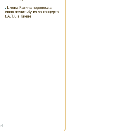
Елена Катина перенесла
свою женитьбу из-за концерта
t.A.T.u в Киеве
ed.