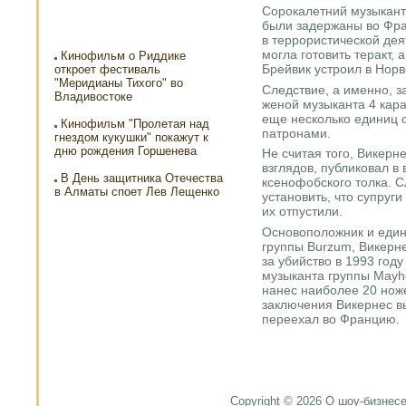
Сорокалетний музыкант
были задержаны во Фр
в террористической дея
могла готовить теракт, 
Кинофильм о Риддике
Брейвик устроил в Норве
откроет фестиваль
"Меридианы Тихого" во
Следствие, а именно, з
Владивостоке
женой музыканта 4 кар
еще несколько единиц о
Кинофильм "Пролетая над
патронами.
гнездом кукушки" покажут к
дню рождения Горшенева
Не считая того, Викерн
взглядов, публиковал в
В День защитника Отечества
ксенофобского толка. С
в Алматы споет Лев Лещенко
установить, что супруги
их отпустили.
Основоположник и един
группы Burzum, Викерне
за убийство в 1993 году
музыканта группы Mayh
нанес наиболее 20 нож
заключения Викернес вы
переехал во Францию.
Copyright © 2026 О шоу-бизнесе и