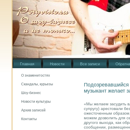
Главная
Новости
Все записи
Обратна
О знаменитостях
Подозревавшийся 
Скандалы, курьезы
музыкант желает з
Шоу-бизнес
Новости культуры
«Мы желаем засудить вл
супругу) арестовали б
Архив записей
ожесточенным образом,
можем дозволить для се
Контакты
другого выхода, как обр
сообщении, размещенно