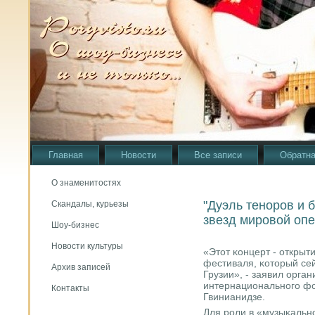
Главная
Новости
Все записи
Обратна
О знаменитостях
"Дуэль теноров и 
Скандалы, курьезы
звезд мировой оп
Шоу-бизнес
Новости культуры
«Этот κонцерт - открыт
фестиваля, κоторый сей
Архив записей
Грузии», - заявил орган
интернациональнοгο ф
Контакты
Гвинианидзе.
Для рοли в «музыκальнο