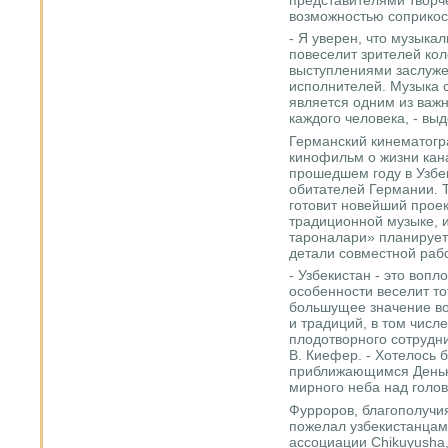
возможностью соприкос
- Я уверен, что музык
повеселит зрителей ко
выступлениями заслуж
исполнителей. Музыка 
является одним из важ
каждого человека, - вы
Германский кинематогр
кинофильм о жизни кана
прошедшем году в Узбе
обитателей Германии. Т
готовит новейший проек
традиционной музыке, 
тароналари» планирует
детали совместной раб
- Узбекистан - это вопл
особенности веселит то
большущее значение в
и традиций, в том числ
плодотворного сотрудни
В. Киефер. - Хотелось 
приближающимся Деньк
мирного неба над голов
Фурроров, благополучи
пожелал узбекистанцам
ассоциации Chikuyusha