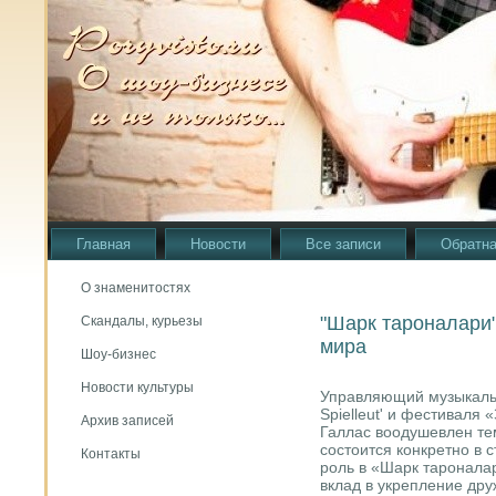
Главная
Новости
Все записи
Обратна
О знаменитостях
"Шарк тароналари"
Скандалы, курьезы
мира
Шоу-бизнес
Новости культуры
Управляющий музыкальн
Spielleut' и фестиваля
Архив записей
Галлас воодушевлен тем
состоится конкретно в 
Контакты
роль в «Шарк тароналар
вклад в укрепление др