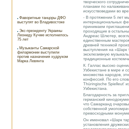
творческого сотруднич
планами по налаживани
искусствоведами во вре
- В протяжении 5 лет м
Фаворитные танцоры ДФО
интернациональных фес
выступят во Владивостоке
принимаем приглашени
Экс-президенту Украины
проходящие в остальных 
Леониду Кучме исполнилось
Андреас Шлютер, возгл
75 лет
единственным мастером
древней техникой произ
Музыканты Самарской
выступления на «Шарк 
филармонии выступили
эксклюзивную музыкаль
против назначения худруком
традиционные костюмчи
Марка Левянта
К. Галлас высоко оцени
Узбекистане в мире и 
множества народов, этн
конфессий. По его слова
Thüringische Spielleut'
Узбекистана.
Благодарность за приг
германский кинодокуме
что Самарканд очаровыв
собственной умопомра
превосходными монуме
Он именовал «Шарк та
установления дружески
представителями творч