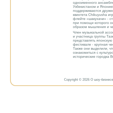
одноименного ансамбля
Узбекистаном и Японией
поддерживаются дружеск
квинтета Chikuyusha иг
флейте «шакухачи» - с
при помощи которого о
образом мышления и че
Член музыкальной ассо
и участница группы Таэ
представлять японскую
фестивале - крупная че
Также они выделили, чт
ознакомиться с культур
исторические городка В
Copyright © 2026 О шоу-бизнесе и