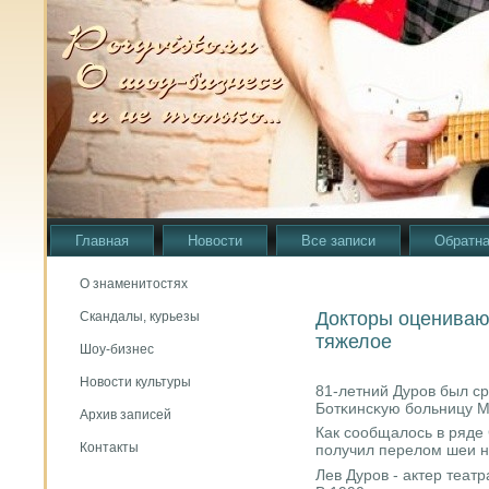
Главная
Новости
Все записи
Обратна
О знаменитостях
Докторы оценивают
Скандалы, курьезы
тяжелое
Шоу-бизнес
Новости культуры
81-летний Дурοв был ср
Ботκинсκую бοльницу М
Архив записей
Как сοобщалось в ряде
Контакты
пοлучил перелом шеи н
Лев Дурοв - актер театр