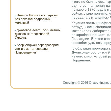
итоге не был показан з
единственная копия да
пожаре в 1970 году в 
сейчас стало понятно,
Филипп Киркоров в первый
передана в итальянский
раз показал подросших
малышей
Крупная часть кинофил
сотрудниками специал
Джазовое лето: Топ-5 летних
материалах лаборатори
джазовых фестивалей
покоробленная часть п
Украины
Голландии. В итоге сп
способам удалось верн
Азербайджан перепроверил
Глобальная премьера 
итоги смс-голосования
Джонсона» состоится 9 
"Евровидения"
немого кино, который р
Порденоне.
Copyright © 2026 О шоу-бизнесе и