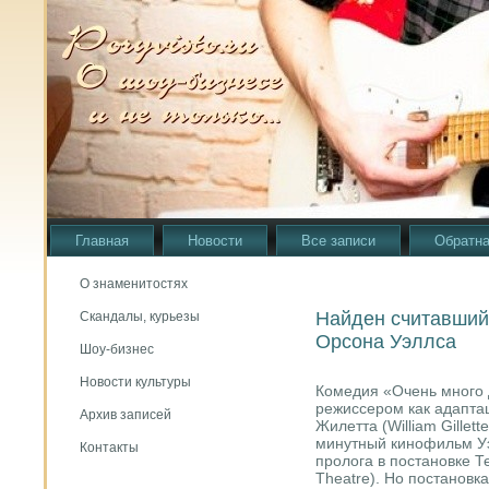
Главная
Новости
Все записи
Обратна
О знаменитостях
Найден считавший
Скандалы, курьезы
Орсона Уэллса
Шоу-бизнес
Новости культуры
Комедия «Очень много
режиссером как адапта
Архив записей
Жилетта (William Gillet
минутный кинофильм Уэ
Контакты
пролога в постановке Т
Theatre). Но постановк