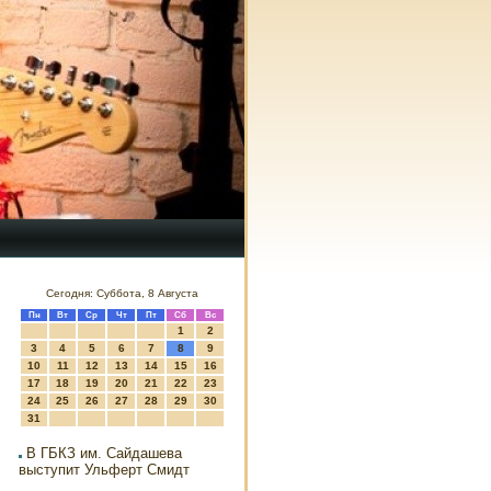
Сегодня: Суббота, 8 Августа
Пн
Вт
Ср
Чт
Пт
Сб
Вс
1
2
3
4
5
6
7
8
9
10
11
12
13
14
15
16
17
18
19
20
21
22
23
24
25
26
27
28
29
30
31
В ГБКЗ им. Сайдашева
выступит Ульферт Смидт