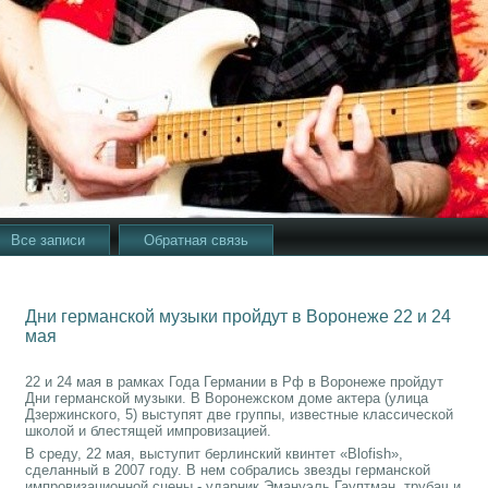
Все записи
Обратная связь
Дни германской музыки пройдут в Воронеже 22 и 24
мая
22 и 24 мая в рамках Года Германии в Рф в Воронеже пройдут
Дни германской музыки. В Воронежском доме актера (улица
Дзержинского, 5) выступят две группы, известные классической
школой и блестящей импровизацией.
В среду, 22 мая, выступит берлинский квинтет «Blofish»,
сделанный в 2007 году. В нем собрались звезды германской
импровизационной сцены - ударник Эмануэль Гауптман, трубач и