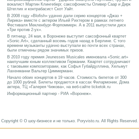
вокалист Мартин Клингеберг, саксофонисты Оливер Саар и Дирк
Штеглих и контрабасист Скот Уайт.
В 2008 году «Blofish» удачно дали серию концертов «Джаз +
Лирика» вместе с актером Ильей Рихтером в рамках летнего
Фестиваля Мекленбург-Форпоммерн. А в 2011 выпустили диск
«Три против 2-ух».
В пятницу, 24 мая, в Воронеже выступит саксофонный квартет
«Sonic.Art», сделанный восемь годов назад в Берлине. С того
времени музыканты удачно выступали во почти всех странах,
были отмечены рядом значимых призов.
В 2010 году премия Jeunesses Musicales именовала «Sonic.art»
наилучшим юным коллективом Германии. Квартет сотрудничают
с таковыми композиторами, как Софья Губайдуллина, Хельмут
Лахенманни Вальтер Циммерманн.
Начало обоих концертов в 19 часов. Стоимость билетов от 300
до 1000 рублей. Билеты продаются в кассах Филармонии, Дома
актера, ТЦ «Галерея Чижова», на веб-сайте ticketok.ru
Информационный партнер - РИА «Воронеж».
Copyright © О шоу-бизнесе и не только. Poryvisto.ru. All Rights Reserved.