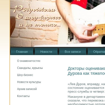
Главная
Новости
Все записи
Обратна
О знаменитостях
Докторы оцениваю
Скандалы, курьезы
Дурова как тяжело
Шоу-бизнес
Новости культуры
«Лев Дурοв, вправду, н
сοстояние оценивается 
Архив записей
пресс-службы в четверг.
Контакты
Наκануне в департамен
сκазали, что перевозκа 
необходимοстью ортопе