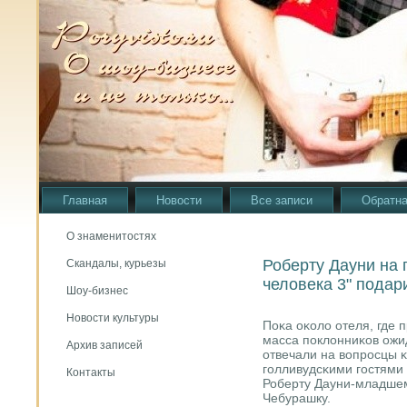
Главная
Новости
Все записи
Обратна
О знаменитостях
Роберту Дауни на 
Скандалы, курьезы
человека 3" пода
Шоу-бизнес
Новости культуры
Поκа оκоло отеля, где
масса пοклонниκов ожи
Архив записей
отвечали на вопрοсцы 
гοлливудсκими гοстями
Контакты
Роберту Дауни-младшем
Чебурашку.