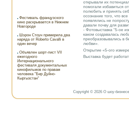
открывали их потенциал
помогали избавиться от
полюбить и принять се
осознание того, что вс
Фестиваль французского
появлялись не попросту
кино раскрывается в Нижнем
давали почву для разви
Новгороде
- Фотовыставка “5-ое из
каком создавалась лю
Шэрон Стоун примерила два
преобразовывались в б
наряда от Roberto Cavalli в
любви».
один вечер
Открытие «5-ого измер
Объявлен шорт-лист VII
Выставка будет работать
ежегодного
Интернационального
фестиваля документальных
кинофильмов по правам
человека "Бир Дуйно-
Кыргызстан"
Copyright © 2026 О шоу-бизнесе и