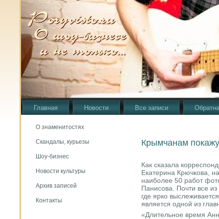
Главная
Новости
Все записи
Обратна
О знаменитостях
Крымчанам покажут
Скандалы, курьезы
Шоу-бизнес
Как сказала корреспонд
Новости культуры
Екатерина Крючкова, на
наиболее 50 работ фот
Архив записей
Панисова. Почти все из
где ярко выслеживается
Контакты
является одной из глав
«Длительное время Анн