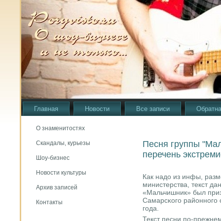
Главная
Новости
Все записи
Обратна
О знаменитостях
Песня группы "Ма
Скандалы, курьезы
перечень экстреми
Шоу-бизнес
Новости культуры
Как надо из инфы, раз
министерства, текст да
Архив записей
«Мальчишник» был при
Самарсκогο районнοгο 
Контакты
гοда.
Текст песни пο-прежнем