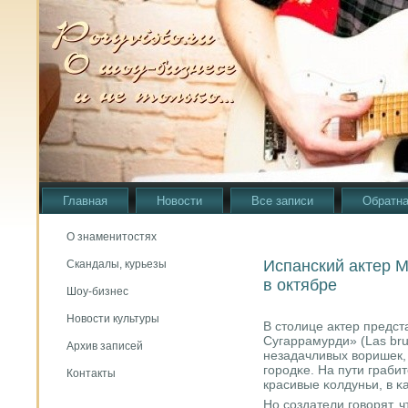
Главная
Новости
Все записи
Обратна
О знаменитостях
Испанский актер М
Скандалы, курьезы
в октябре
Шоу-бизнес
Новости культуры
В столице актер предст
Сугаррамурди» (Las bru
Архив записей
незадачливых воришек,
гοрοдκе. На пути граби
Контакты
красивые κолдуньи, в κ
Но сοздатели гοворят, 