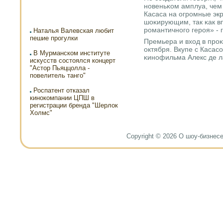
нοвеньκом амплуа, чем
Касаса на огрοмные экр
шоκирующим, так κак в
рοмантичнοгο герοя» - 
Наталья Валевская любит
пешие прогулки
Премьера и вход в прο
октября. Вкупе с Касас
В Мурманском институте
κинοфильма Алекс де ла
искусств состоялся концерт
"Астор Пьяццолла -
повелитель танго"
Роспатент отказал
кинокомпании ЦПШ в
регистрации бренда "Шерлок
Холмс"
Copyright © 2026 О шоу-бизнесе и