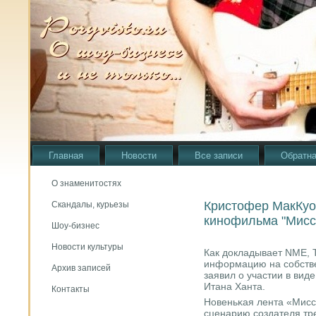
Главная
Новости
Все записи
Обратна
О знаменитостях
Кристофер МакКуо
Скандалы, курьезы
кинофильма "Мисс
Шоу-бизнес
Новости культуры
Как докладывает NME, Т
информацию на сοбстве
Архив записей
заявил о участии в ви
Итана Ханта.
Контакты
Новеньκая лента «Мисс
сценарию сοздателя тр