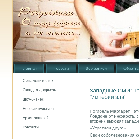
Главная
Новости
Все записи
Обратна
О знаменитостях
Западные СМИ: Тэ
Скандалы, курьезы
"империи зла"
Шоу-бизнес
Новости культуры
Погибель Маргарет Тэт
Лондоне от инфаркта, с
Архив записей
вторник выходят западн
Контакты
«Утратили друга»
Свои соболезнования с