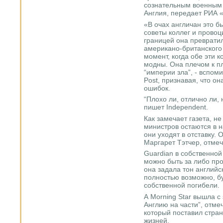
сознательным военным 
Англия, передает РИА 
«В очах англичан это б
советы коллег и провоц
границей она превратил
американо-британского 
момент, когда обе эти 
модны. Она плечом к п
“империи зла”, - вспом
Post, признавая, что он
ошибок.
“Плохо ли, отлично ли, 
пишет Independent.
Как замечает газета, н
министров остаются в н
они уходят в отставку.
Маргарет Тэтчер, отме
Guardian в собственной
можно быть за либо про
она задала тон английс
полностью возможно, бу
собственной погибели.
А Morning Star вышла с
Англию на части”, отме
который поставил стра
жизней.