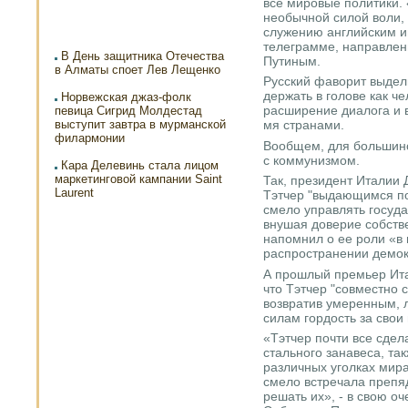
все мировые политики.
необычной силой воли,
служению английским ин
телеграмме, направле
В День защитника Отечества
Путиным.
в Алматы споет Лев Лещенко
Русский фаворит выдели
держать в голове как ч
Норвежская джаз-фолк
расширение диалога и 
певица Сигрид Молдестад
выступит завтра в мурманской
мя странами.
филармонии
Вообщем, для большинс
с коммунизмом.
Кара Делевинь стала лицом
маркетинговой кампании Saint
Так, президент Италии
Laurent
Тэтчер "выдающимся по
смело управлять госуд
внушая доверие собств
напомнил о ее роли «в 
распространении демок
А прошлый премьер Ит
что Тэтчер "совместно 
возвратив умеренным, 
силам гордость за свои 
«Тэтчер почти все сдел
стального занавеса, та
различных уголках мира
смело встречала препя
решать их», - в свою о