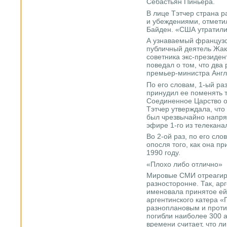
Себастьян Пиньера.
В лице Тэтчер страна 
и убеждениями, отмет
Байден. «США утратили 
А узнаваемый французс
публичный деятель Жак
советника экс-президе
поведал о том, что два
премьер-министра Англ
По его словам, 1-ый ра
принудил ее поменять т
Соединенное Царство о
Тэтчер утверждала, что 
был чрезвычайно напря
эфире 1-го из телекана
Во 2-ой раз, по его сл
опосля того, как она пр
1990 году.
«Плохо либо отлично»
Мировые СМИ отреагиро
разносторонне. Так, ар
именовала принятое ей
аргентинского катера 
разноплановым и проти
погибли наиболее 300 а
времени считает, что л