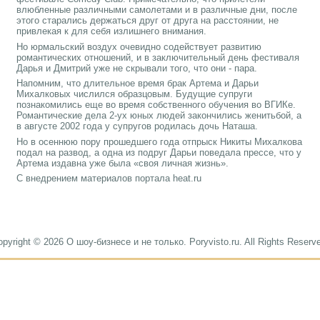
влюбленные различными самолетами и в различные дни, после
этого старались держаться друг от друга на расстоянии, не
привлекая к для себя излишнего внимания.
Но юрмальский воздух очевидно содействует развитию
романтических отношений, и в заключительный день фестиваля
Дарья и Дмитрий уже не скрывали того, что они - пара.
Напомним, что длительное время брак Артема и Дарьи
Михалковых числился образцовым. Будущие супруги
познакомились еще во время собственного обучения во ВГИКе.
Романтические дела 2-ух юных людей закончились женитьбой, а
в августе 2002 года у супругов родилась дочь Наташа.
Но в осеннюю пору прошедшего года отпрыск Никиты Михалкова
подал на развод, а одна из подруг Дарьи поведала прессе, что у
Артема издавна уже была «своя личная жизнь».
С внедрением материалов портала heat.ru
pyright © 2026 О шоу-бизнесе и не только. Poryvisto.ru. All Rights Reserv