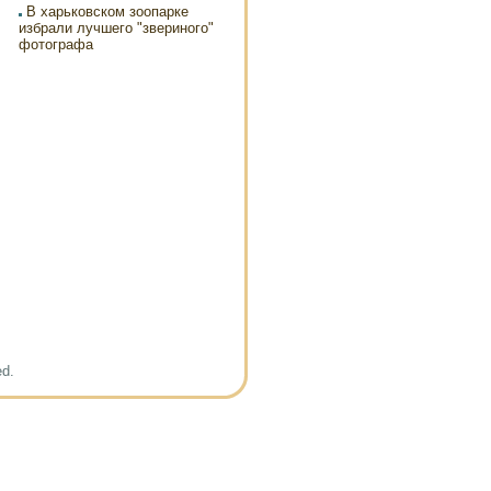
В харьковском зоопарке
избрали лучшего "звериного"
фотографа
ed.