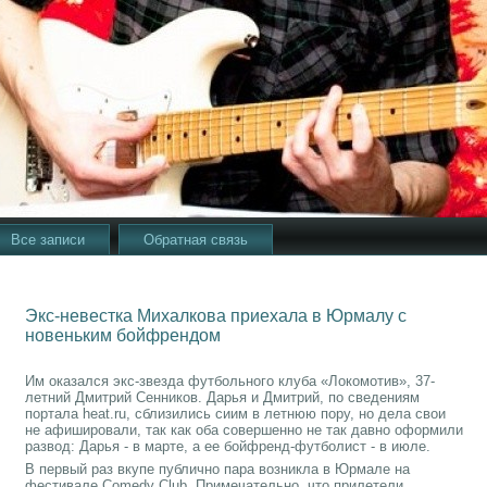
Все записи
Обратная связь
Экс-невестка Михалкова приехала в Юрмалу с
новеньким бойфрендом
Им оказался экс-звезда футбольного клуба «Локомотив», 37-
летний Дмитрий Сенников. Дарья и Дмитрий, по сведениям
портала heat.ru, сблизились сиим в летнюю пору, но дела свои
не афишировали, так как оба совершенно не так давно оформили
развод: Дарья - в марте, а ее бойфренд-футболист - в июле.
В первый раз вкупе публично пара возникла в Юрмале на
фестивале Comedy Club. Примечательно, что прилетели