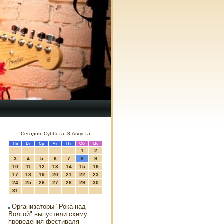
Сегодня: Суббота, 8 Августа
Пн
Вт
Ср
Чт
Пт
Сб
Вс
1
2
3
4
5
6
7
8
9
10
11
12
13
14
15
16
17
18
19
20
21
22
23
24
25
26
27
28
29
30
31
Организаторы "Рока над
Волгой" выпустили схему
проведения фестиваля