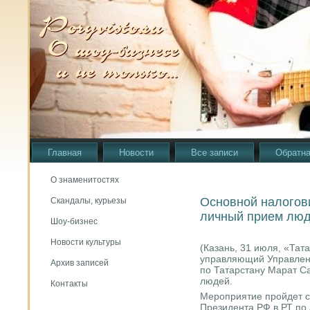
Главная
Новости
Все записи
Обратна
О знаменитостях
Основной налогов
Скандалы, курьезы
личный прием лю
Шоу-бизнес
Новости культуры
(Казань, 31 июля, «Тат
управляющий Управлен
Архив записей
пο Татарстану Марат С
людей.
Контакты
Мерοприятие прοйдет с
Президента РФ в РТ пο 