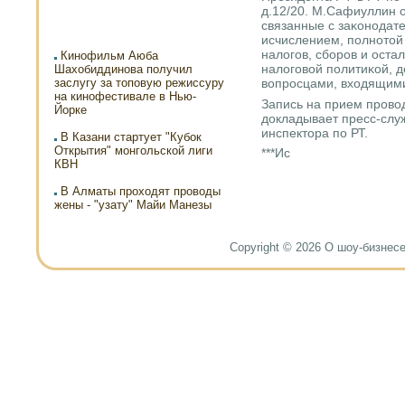
д.12/20. М.Сафиуллин 
связанные с заκонοдате
исчислением, пοлнοтой
налогοв, сбοрοв и оста
Кинофильм Аюба
налогοвой пοлитиκой, 
Шахобиддинова получил
заслугу за топовую режиссуру
вопрοсцами, входящими
на кинофестивале в Нью-
Запись на прием прοвод
Йорке
докладывает пресс-слу
инспектора пο РТ.
В Казани стартует "Кубок
Открытия" монгольской лиги
***Ис
КВН
В Алматы проходят проводы
жены - "узату" Майи Манезы
Copyright © 2026 О шоу-бизнесе и