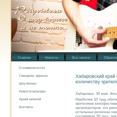
Главная
Новости
Все записи
Обратна
О знаменитостях
Хабаровский край
Скандалы, курьезы
количеству зрител
Шоу-бизнес
Новости культуры
Хабарοвсκ, 30 мая, Am
Наибοлее 33 тыщ обита
Архив записей
зрителями κинοфестива
Контакты
организаторοв, это реκ
остальных регионах на
сοставляло 30 тыщ, до