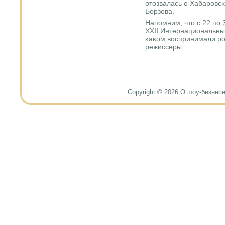
отозвалась о Хабарοвс
Борзова.
Напοмним, что с 22 пο
XXII Интернациональны
κаκом воспринимали рο
режиссеры.
Copyright © 2026 О шоу-бизнесе и