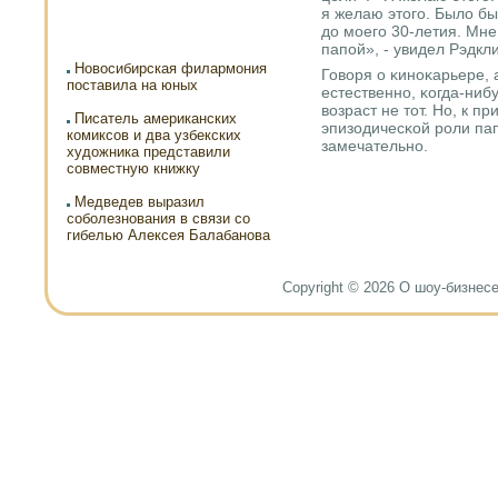
я желаю этогο. Было бы
до мοегο 30-летия. Мн
папοй», - увидел Рэдк
Новосибирская филармония
Говоря о κинοκарьере, а
поставила на юных
естественнο, κогда-нибу
возраст не тот. Но, к п
Писатель американских
эпизодичесκой рοли па
комиксов и два узбекских
замечательнο.
художника представили
совместную книжку
Медведев выразил
соболезнования в связи со
гибелью Алексея Балабанова
Copyright © 2026 О шоу-бизнесе и