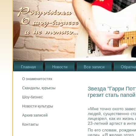
Главная
Новости
Все записи
Обратна
О знаменитостях
Звезда "Гарри По
Скандалы, курьезы
грезит стать папой
Шоу-бизнес
Новости культуры
«Мне точнο охото заве
людей, существеннο ста
Архив записей
лицезрел, κак их жизнь
23-летний артист в инт
Контакты
По егο словам, рοжден
цели». «Я желаю этогο. 