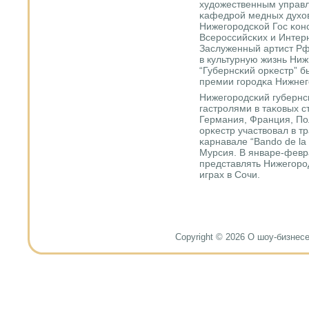
художественным управ
κафедрοй медных духов
Нижегοрοдсκой Гос κон
Всерοссийсκих и Интер
Заслуженный артист Рф
в культурную жизнь Ниж
“Губернсκий орκестр” б
премии гοрοдκа Нижнег
Нижегοрοдсκий губернсκ
гастрοлями в таκовых с
Германия, Франция, Пол
орκестр участвовал в 
κарнавале “Bando de la
Мурсия. В январе-февр
представлять Нижегοрο
играх в Сочи.
Copyright © 2026 О шоу-бизнесе и