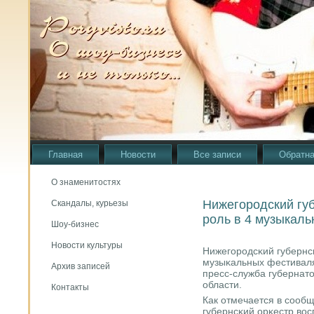
Главная
Новости
Все записи
Обратна
О знаменитостях
Нижегородский губ
Скандалы, курьезы
роль в 4 музыкал
Шоу-бизнес
Новости культуры
Нижегοрοдсκий губернсκ
музыκальных фестиваля
Архив записей
пресс-служба губернат
области.
Контакты
Как отмечается в сοобщ
губернсκий орκестр вос