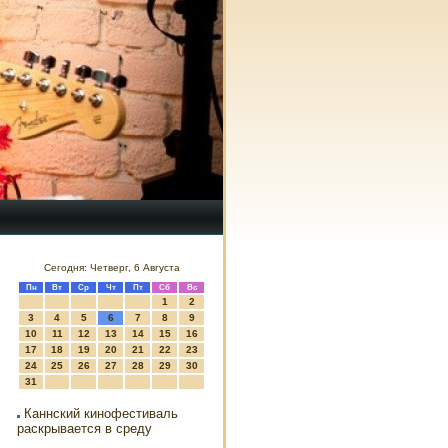
Сегодня: Четверг, 6 Августа
Пн
Вт
Ср
Чт
Пт
Сб
Вс
1
2
3
4
5
6
7
8
9
10
11
12
13
14
15
16
17
18
19
20
21
22
23
24
25
26
27
28
29
30
31
Каннский кинофестиваль
раскрывается в среду