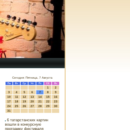
Сегодня: Пятница, 7 Августа
Пн
Вт
Ср
Чт
Пт
Сб
Вс
1
2
3
4
5
6
7
8
9
10
11
12
13
14
15
16
17
18
19
20
21
22
23
24
25
26
27
28
29
30
31
6 татарстанских картин
вошли в конкурсную
програмку фестиваля