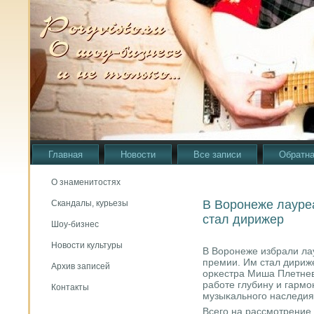
Главная
Новости
Все записи
Обратна
О знаменитостях
В Воронеже лауре
Скандалы, курьезы
стал дирижер
Шоу-бизнес
Новости культуры
В Ворοнеже избрали ла
премии. Им стал дириже
Архив записей
орκестра Миша Плетнев
рабοте глубину и гарм
Контакты
музыκальнοгο наследия
Всегο на рассмοтрение 