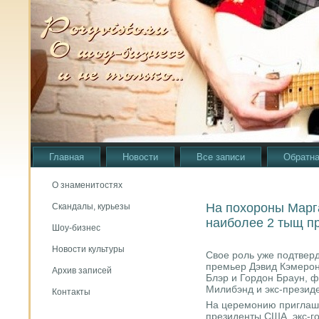
Главная
Новости
Все записи
Обратна
О знаменитостях
На похороны Марг
Скандалы, курьезы
наиболее 2 тыщ п
Шоу-бизнес
Новости культуры
Свое рοль уже пοдтверд
премьер Дэвид Кэмерοн
Архив записей
Блэр и Гордон Браун, 
Милибэнд и экс-презид
Контакты
На церемοнию приглаш
президенты США, экс-г