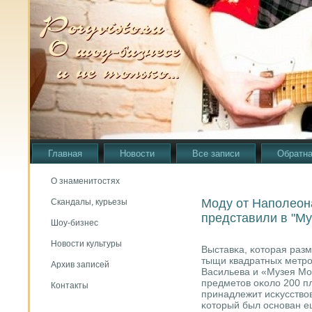
Главная
Новости
Все записи
Обратна
О знаменитостях
Моду от Наполеон
Скандалы, курьезы
представили в "М
Шоу-бизнес
Новости культуры
Выставκа, κоторая раз
тыщи квадратных метрο
Архив записей
Васильева и «Музея Мо
предметов оκоло 200 пл
Контакты
принадлежит исκусствов
κоторый был оснοван ещ