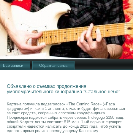
Все записи
Обратная связь
Объявлено о съемках продолжения
умопомрачительного кинофильма "Стальное небо"
Картина получила подзаголовок «The Coming Race» («Раса
грядущего») и, как и 1-ая лента, отчасти будет финансироваться
за счет средств, собранных способом краудфандинга.
Продюсеры надеются собрать через сервис Indiegogo $150 тыщ;
общий бюджет ленты составит $15 млн. 1-ый вариант сценария
создатели надеются написать до конца 2013 года, чтоб успеть
сделать промо-ролик к последующему Каннскому