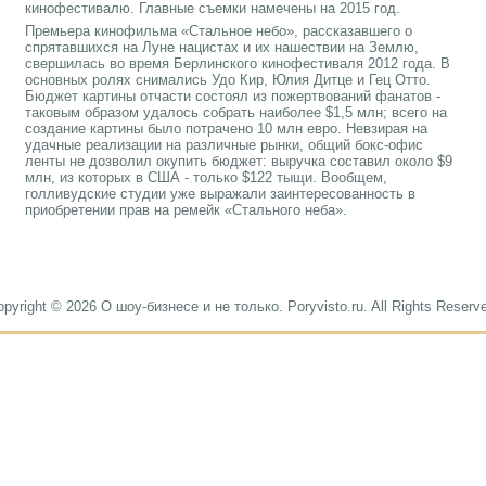
кинофестивалю. Главные съемки намечены на 2015 год.
Премьера кинофильма «Стальное небо», рассказавшего о
спрятавшихся на Луне нацистах и их нашествии на Землю,
свершилась во время Берлинского кинофестиваля 2012 года. В
основных ролях снимались Удо Кир, Юлия Дитце и Гец Отто.
Бюджет картины отчасти состоял из пожертвований фанатов -
таковым образом удалось собрать наиболее $1,5 млн; всего на
создание картины было потрачено 10 млн евро. Невзирая на
удачные реализации на различные рынки, общий бокс-офис
ленты не дозволил окупить бюджет: выручка составил около $9
млн, из которых в США - только $122 тыщи. Вообщем,
голливудские студии уже выражали заинтересованность в
приобретении прав на ремейк «Стального неба».
pyright © 2026 О шоу-бизнесе и не только. Poryvisto.ru. All Rights Reserv