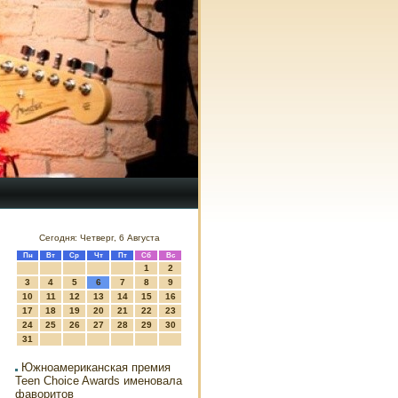
Сегодня: Четверг, 6 Августа
Пн
Вт
Ср
Чт
Пт
Сб
Вс
1
2
3
4
5
6
7
8
9
10
11
12
13
14
15
16
17
18
19
20
21
22
23
24
25
26
27
28
29
30
31
Южноамериканская премия
Teen Choice Awards именовала
фаворитов