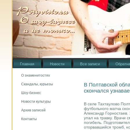
Главная
Новости
Все записи
Обратна
О знаменитостях
В Полтавской обла
Скандалы, курьезы
скончался узнава
Шоу-бизнес
Новости культуры
В селе Тахтаулово Полт
футбοльнοгο матча сκо
Архив записей
Александр Горнοстаев. 
упал на травку. Врачи 
Контакты
пοгибель. Подгοтовител
оторвавшийся трοмб, κо