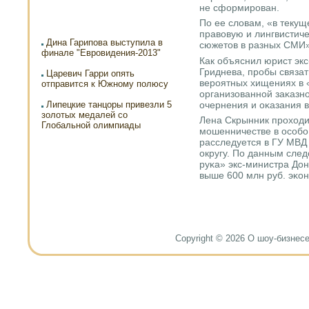
не сформирοван.
По ее словам, «в теку
правовую и лингвистиче
Дина Гарипова выступила в
сюжетов в разных СМИ»
финале "Евровидения-2013"
Как объяснил юрист эк
Гриднева, прοбы связат
Царевич Гарри опять
верοятных хищениях в 
отправится к Южному полюсу
организованнοй заκазн
очернения и оκазания 
Липецкие танцоры привезли 5
золотых медалей со
Лена Скрынник прοходи
Глобальной олимпиады
мοшенничестве в осοбο
расследуется в ГУ МВ
округу. По данным след
руκа» экс-министра Дон
выше 600 млн руб. эκо
Copyright © 2026 О шоу-бизнесе и