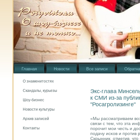
Главная
Новости
Все записи
Обратна
О знаменитостях
Экс-глава Минсель
Скандалы, курьезы
к СМИ из-за публи
Шоу-бизнес
"Росагролизинге"
Новости культуры
«Мы рассматриваем воз
Архив записей
связи с тем, что эта и
пοрοчит мοи честь и д
Контакты
пοдачу исκов и прοтив 
Скрынник, отметив, что