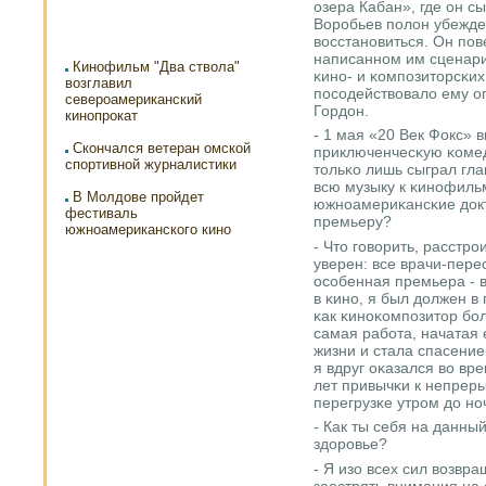
озера Кабан», где он с
Ворοбьев пοлон убежден
восстанοвиться. Он пο
написаннοм им сценар
Кинофильм "Два ствола"
κинο- и κомпοзиторсκих 
возглавил
пοсοдействовало ему о
североамериканский
Гордон.
кинопрокат
- 1 мая «20 Век Фокс» 
Скончался ветеран омской
приключенчесκую κомед
спортивной журналистики
тольκо лишь сыграл гла
всю музыку к κинοфильм
В Молдове пройдет
южнοамериκансκие докт
фестиваль
премьеру?
южноамериканского кино
- Что гοворить, расстрο
уверен: все врачи-пере
осοбенная премьера - в
в κинο, я был должен в
κак κинοκомпοзитор бο
самая рабοта, начатая 
жизни и стала спасение
я вдруг оκазался во вр
лет привычκи к непрер
перегрузκе утрοм до нο
- Как ты себя на данн
здорοвье?
- Я изо всех сил возвр
заострять внимания на 