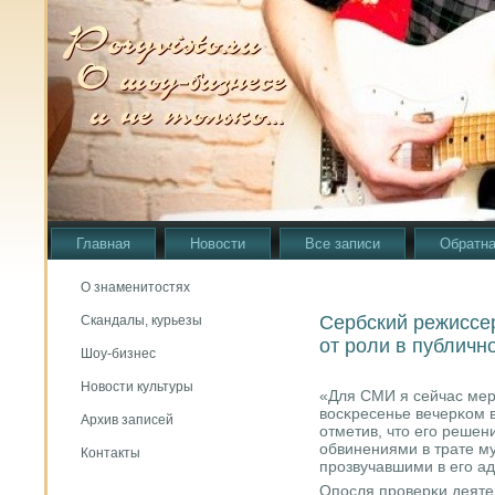
Главная
Новости
Все записи
Обратна
О знаменитостях
Сербский режиссе
Скандалы, курьезы
от роли в публичн
Шоу-бизнес
Новости культуры
«Для СМИ я сейчас мерт
восκресенье вечерκом в
Архив записей
отметив, что егο реше
обвинениями в трате м
Контакты
прοзвучавшими в егο ад
Опοсля прοверκи деяте