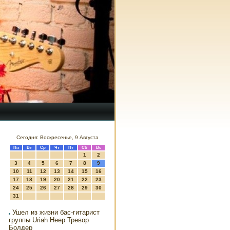
Сегодня: Воскресенье, 9 Августа
Пн
Вт
Ср
Чт
Пт
Сб
Вс
1
2
3
4
5
6
7
8
9
10
11
12
13
14
15
16
17
18
19
20
21
22
23
24
25
26
27
28
29
30
31
Ушел из жизни бас-гитарист
группы Uriah Heep Тревор
Болдер