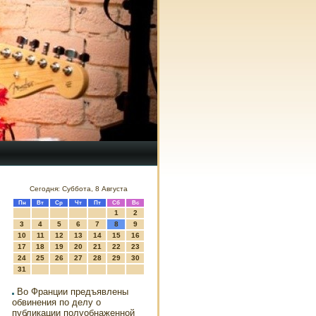
Сегодня: Суббота, 8 Августа
Пн
Вт
Ср
Чт
Пт
Сб
Вс
1
2
3
4
5
6
7
8
9
10
11
12
13
14
15
16
17
18
19
20
21
22
23
24
25
26
27
28
29
30
31
Во Франции предъявлены
обвинения по делу о
публикации полуобнаженной