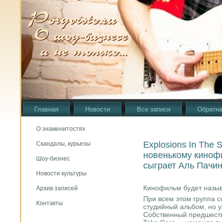
Главная
Новости
Все записи
Обратна
О знаменитостях
Explosions In The 
Скандалы, курьезы
новенькому кинофи
Шоу-бизнес
сыграет Аль Пачи
Новости культуры
Кинофильм будет назыв
Архив записей
При всем этом группа с
Контакты
студийный альбом, но 
Собственный предшеств