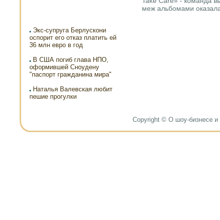
Take Care» - команда вы
меж альбомами оказала
Экс-супруга Берлускони
оспорит его отказ платить ей
36 млн евро в год
В США погиб глава НПО,
оформившей Сноудену
"паспорт гражданина мира"
Наталья Валевская любит
пешие прогулки
Copyright © О шоу-бизнесе и н