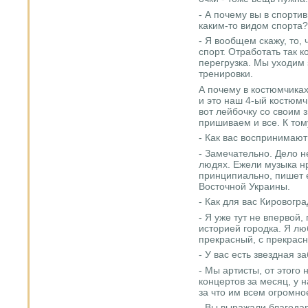
- А почему вы в спорти
каким-то видом спорта?
- Я вообщем скажу, то, 
спорт. Отработать так к
перегрузка. Мы уходим 
тренировки.
А почему в костюмчика
и это наш 4-ый костюмч
вот лейбочку со своим з
пришиваем и все. К том
- Как вас воспринимают
- Замечательно. Дело н
людях. Ежели музыка нр
принципиально, пишет 
Восточной Украины.
- Как для вас Кировогр
- Я уже тут не впервой,
историей городка. Я лю
прекрасный, с прекрас
- У вас есть звездная 
- Мы артисты, от этого 
концертов за месяц, у 
за что им всем огромно
- Вы выражали благодар