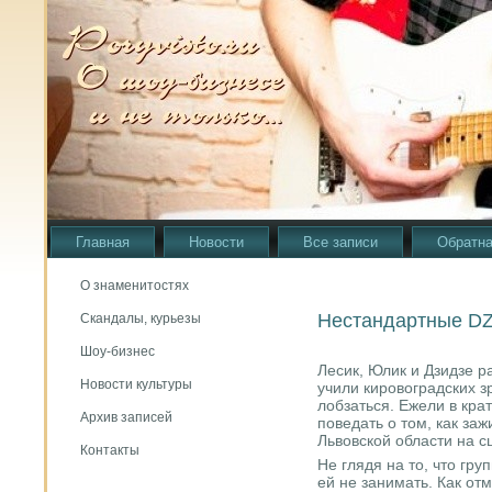
Главная
Новости
Все записи
Обратна
О знаменитостях
Нестандартные DZ
Скандалы, курьезы
Шоу-бизнес
Лесик, Юлик и Дзидзе р
Новости культуры
учили кировоградских з
лобзаться. Ежели в кра
Архив записей
поведать о том, как за
Львовской области на 
Контакты
Не глядя на то, что гр
ей не занимать. Как от