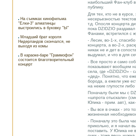
наибольший Фан-клуб в 
публику.
Для тех, кто не в курсе
несерьезностью текстов
На съемках кинофильма
"Елки-3" алматинцы
т.д. Опосля концерта ди
выстроились в буковку "Ы"
пока DZIDZIO раздавал
Фанами, встретился с 
Младший брат короля
- Лесик, во-1-х, спасиб
Нидерландов скончался, не
концерта, а во-2-х, рас
выходя из комы
никак не и дет в сопос
выдумал, и что в для се
В караоке-баре "Граммофон"
состоится благотворительный
- Все просто и само со
концерт
показывают вообщем на
села, где «DZIDZIO» - 
«дед». Понятно, что еж
борода, а ежели уже ес
на некие глупости либо
Поначалу были мы с DZI
«шпрота отыскали» (см
Юлика - прим. авт.), как
- Вы все в очках - это 
жизненная необходимо
- Поначалу это была ча
прикольно, и я начал в
поставить. У Юлика не в
очки - тоже вещь нужна.