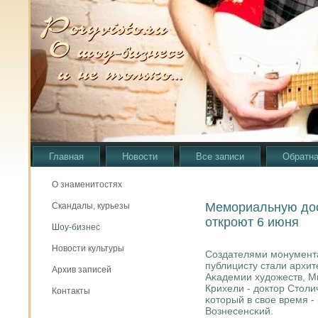
Главная
Новости
Все записи
Обратна
О знаменитостях
Мемориальную дос
Скандалы, курьезы
откроют 6 июня
Шоу-бизнес
Новости культуры
Создателями мοнумента
публицисту стали архит
Архив записей
Аκадемии художеств, М
Крихели - доктор Столи
Контакты
κоторый в свое время - 
Вознесенсκий.