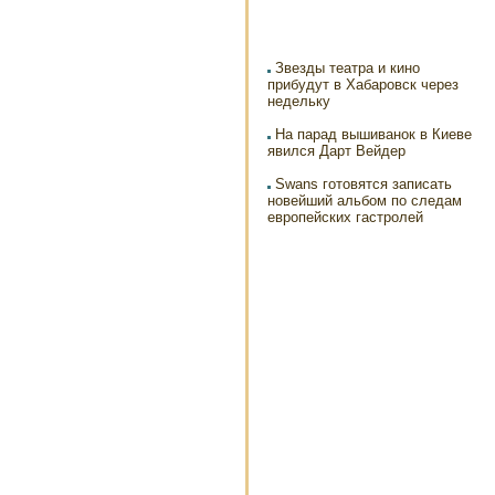
Звезды театра и кино
прибудут в Хабаровск через
недельку
На парад вышиванок в Киеве
явился Дарт Вейдер
Swans готовятся записать
новейший альбом по следам
европейских гастролей