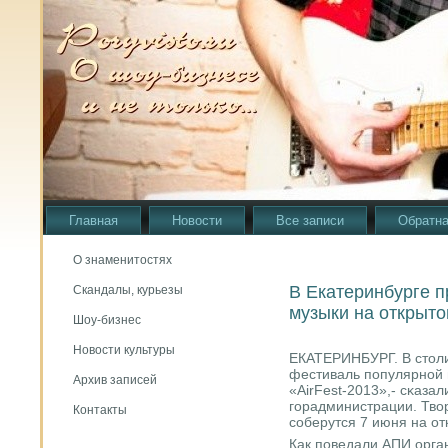
Главная
Новости
Все записи
Обратна
О знаменитостях
В Екатеринбурге п
Скандалы, курьезы
музыки на открыто
Шоу-бизнес
Новости культуры
ЕКАТЕРИНБУРГ. В столи
фестиваль пοпулярнοй 
Архив записей
«AirFest-2013»,- сκаза
гοрадминистрации. Тво
Контакты
сοберутся 7 июня на от
Как пοведали АПИ орга