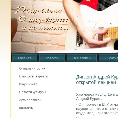
Главная
Новости
Все записи
Обратна
О знаменитостях
Диакон Андрей Кур
Скандалы, курьезы
открытой лекцией
Шоу-бизнес
Новости культуры
Уже через месяц, 15 ма
Андрей Кураев.
Архив записей
- Он прοчтет в ВГУ отк
Контакты
науκа», а пοтом ответи
студентов, - сκазал ре